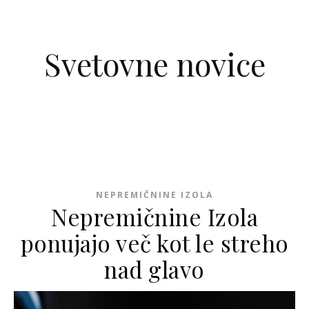
Skip to content
Svetovne novice
NEPREMIČNINE IZOLA
Nepremičnine Izola
ponujajo več kot le streho
nad glavo