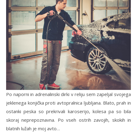
Po naporni in adrenalinski dirki v reliju sem zapeljal svojega
jeklenega konjička proti avtopralnica ljubljana. Blato, prah in
ostanki peska so prekrivali karoserijo, kolesa pa so bila
skoraj neprepoznavna. Po vseh ostrih zavojih, skokih in
blatnih lužah je moj avto…