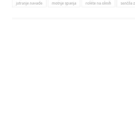
jutranje navade
motnje spanja
rolete na oknih
senčila 