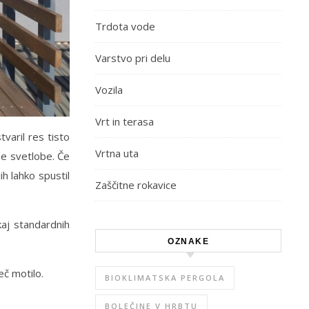
Trdota vode
Varstvo pri delu
Vozila
Vrt in terasa
varil res tisto
Vrtna uta
ne svetlobe. Če
ih lahko spustil
Zaščitne rokavice
kaj standardnih
OZNAKE
več motilo.
BIOKLIMATSKA PERGOLA
BOLEČINE V HRBTU