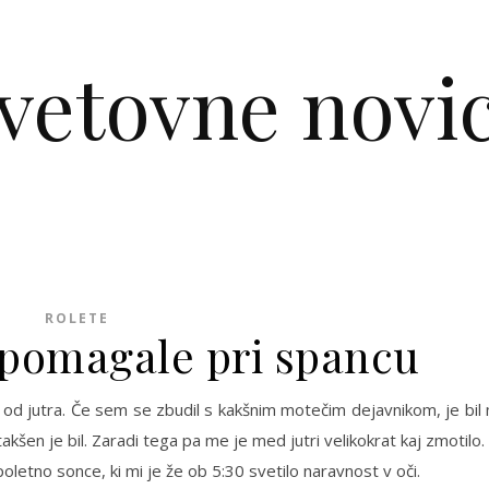
vetovne novi
ROLETE
 pomagale pri spancu
n od jutra. Če sem se zbudil s kakšnim motečim dejavnikom, je bil
šen je bil. Zaradi tega pa me je med jutri velikokrat kaj zmotilo. 
 poletno sonce, ki mi je že ob 5:30 svetilo naravnost v oči.