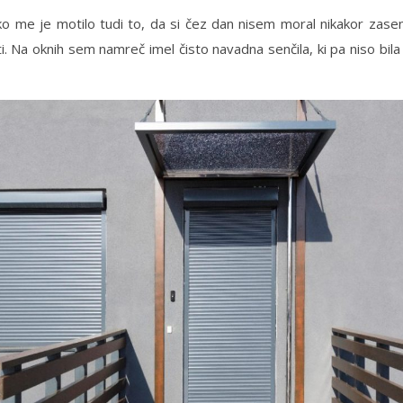
ko me je motilo tudi to, da si čez dan nisem moral nikakor zasen
i. Na oknih sem namreč imel čisto navadna senčila, ki pa niso bila 