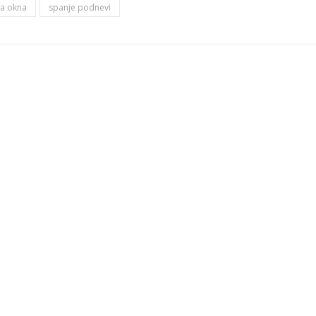
za okna
spanje podnevi