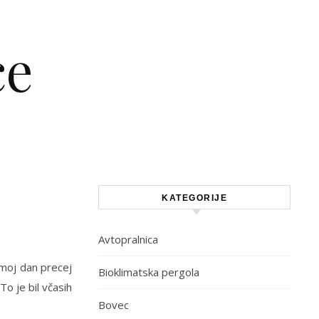
ce
KATEGORIJE
Avtopralnica
 moj dan precej
Bioklimatska pergola
To je bil včasih
Bovec