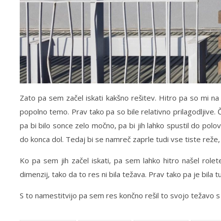
Zato pa sem začel iskati kakšno rešitev. Hitro pa so mi na
popolno temo. Prav tako pa so bile relativno prilagodljive. 
pa bi bilo sonce zelo močno, pa bi jih lahko spustil do polov
do konca dol. Tedaj bi se namreč zaprle tudi vse tiste reže,
Ko pa sem jih začel iskati, pa sem lahko hitro našel rol
dimenzij, tako da to res ni bila težava. Prav tako pa je bila
S to namestitvijo pa sem res končno rešil to svojo težavo s s