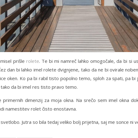
 misel prišle
rolete
. Te bi mi namreč lahko omogočale, da bi si ust
Čez dan bi lahko imel rolete dvignjene, tako da ne bi ovirale nobe
ice oken. Ko pa bi rabil tisto popolno temo, sploh za spati, pa bi j
 tako da bi imel res tisto pravo temo.
ete primernih dimenzij za moja okna. Na srečo sem imel okna do
 tudi namestitev rolet čisto enostavna.
vetlobo. Jutra so bila tedaj veliko bolj prijetna, saj me sonce ni 