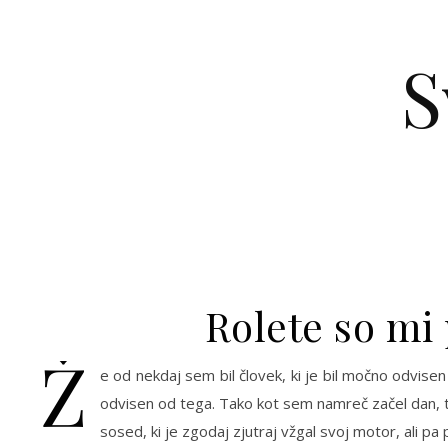
Skip to content
S
Rolete so mi
Ž
e od nekdaj sem bil človek, ki je bil močno odvise
odvisen od tega. Tako kot sem namreč začel dan, tak
sosed, ki je zgodaj zjutraj vžgal svoj motor, ali pa